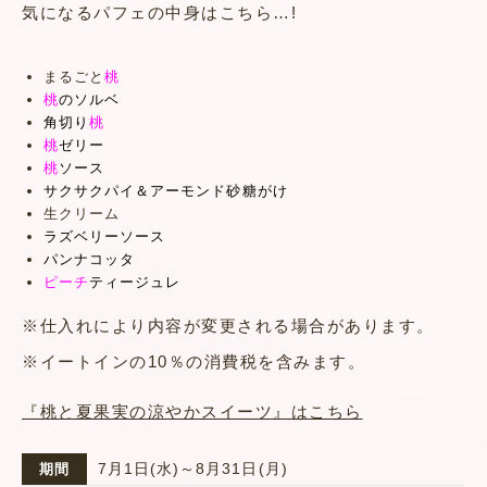
気になるパフェの中身はこちら…!
まるごと
桃
桃
のソルベ
角切り
桃
桃
ゼリー
桃
ソース
サクサクパイ＆アーモンド砂糖がけ
生クリーム
ラズベリーソース
パンナコッタ
ピーチ
ティージュレ
※仕入れにより内容が変更される場合があります。
※イートインの10％の消費税を含みます。
『桃と夏果実の涼やかスイーツ』はこちら
7月1日(水)～8月31日(月)
期間